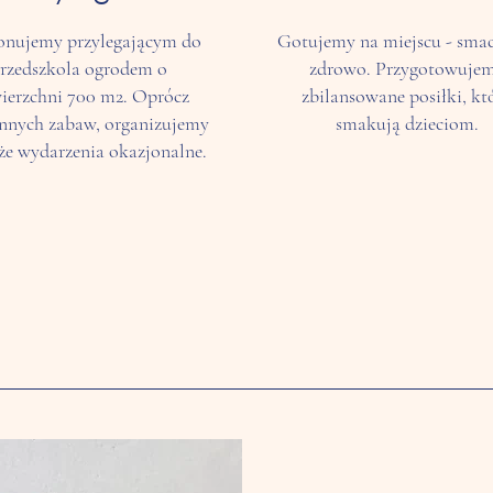
onujemy przylegającym do
Gotujemy na miejscu - smac
rzedszkola ogrodem o
zdrowo. Przygotowuje
ierzchni 700 m2. Oprócz
zbilansowane posiłki, kt
nnych zabaw, organizujemy
smakują dzieciom.
że wydarzenia okazjonalne.
Nasza Przestrzeń