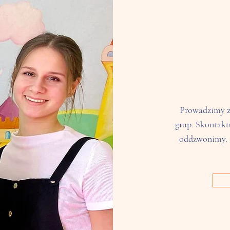
Prowadzimy za
grup. Skontaktu
oddzwonimy. 