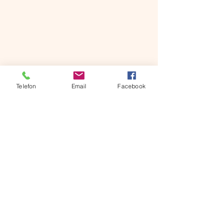
Telefon
Email
Facebook
Napisz do nas
Imię
Email
W czym możemy pomóc?